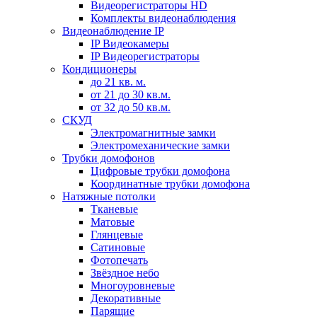
Видеорегистраторы HD
Комплекты видеонаблюдения
Видеонаблюдение IP
IP Видеокамеры
IP Видеорегистраторы
Кондиционеры
до 21 кв. м.
от 21 до 30 кв.м.
от 32 до 50 кв.м.
СКУД
Электромагнитные замки
Электромеханические замки
Трубки домофонов
Цифровые трубки домофона
Координатные трубки домофона
Натяжные потолки
Тканевые
Матовые
Глянцевые
Сатиновые
Фотопечать
Звёздное небо
Многоуровневые
Декоративные
Парящие