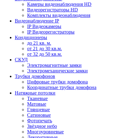
Камеры видеонаблюдения HD
Видеорегистраторы HD
Комплекты видеонаблюдения
Видеонаблюдение IP
IP Видеокамеры
IP Видеорегистраторы
Кондиционеры
до 21 кв. м.
от 21 до 30 кв.м.
от 32 до 50 кв.м.
СКУД
Электромагнитные замки
Электромеханические замки
Трубки домофонов
Цифровые трубки домофона
Координатные трубки домофона
Натяжные потолки
Тканевые
Матовые
Глянцевые
Сатиновые
Фотопечать
Звёздное небо
Многоуровневые
Декоративные