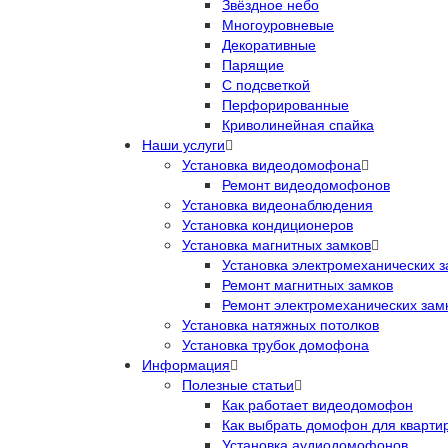
Звёздное небо
Многоуровневые
Декоративные
Парящие
С подсветкой
Перфорированные
Криволинейная спайка
Наши услуги
Установка видеодомофона
Ремонт видеодомофонов
Установка видеонаблюдения
Установка кондиционеров
Установка магнитных замков
Установка электромеханических з
Ремонт магнитных замков
Ремонт электромеханических зам
Установка натяжных потолков
Установка трубок домофона
Информация
Полезные статьи
Как работает видеодомофон
Как выбрать домофон для кварти
Установка аудиодомофонов