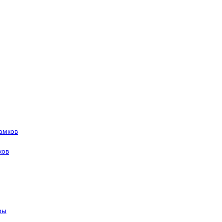
амков
ков
ры