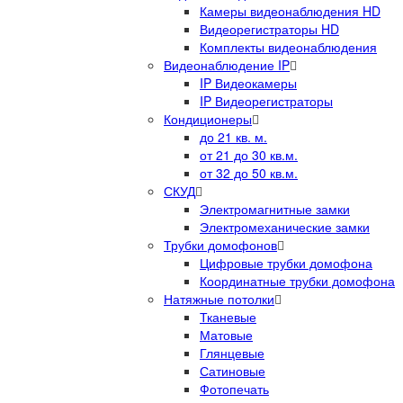
Камеры видеонаблюдения HD
Видеорегистраторы HD
Комплекты видеонаблюдения
Видеонаблюдение IP
IP Видеокамеры
IP Видеорегистраторы
Кондиционеры
до 21 кв. м.
от 21 до 30 кв.м.
от 32 до 50 кв.м.
СКУД
Электромагнитные замки
Электромеханические замки
Трубки домофонов
Цифровые трубки домофона
Координатные трубки домофона
Натяжные потолки
Тканевые
Матовые
Глянцевые
Сатиновые
Фотопечать