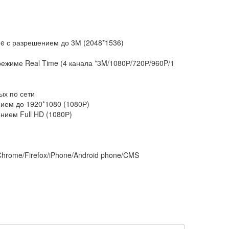
me с разрешением до 3М (2048*1536)
ежиме Real Time (4 канала *3M/1080Р/720Р/960P/1
ых по сети
ием до 1920*1080 (1080Р)
ием Full HD (1080Р)
Chrome/Firefox/iPhone/Android phone/CMS