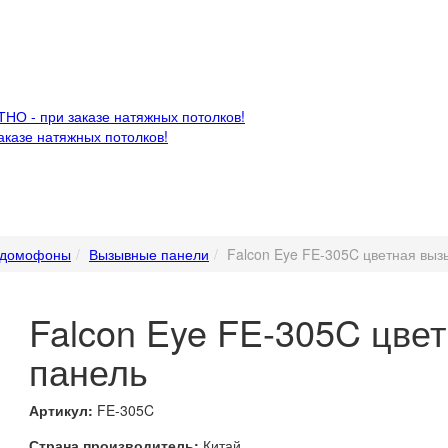
НО - при заказе натяжных потолков!
казе натяжных потолков!
одомофоны
Вызывные панели
Falcon Eye FE-305C цветная выз
Falcon Eye FE-305C цве
панель
Артикул:
FE-305C
Страна производитель:
Китай