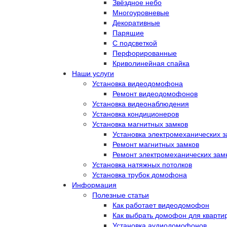
Звёздное небо
Многоуровневые
Декоративные
Парящие
С подсветкой
Перфорированные
Криволинейная спайка
Наши услуги
Установка видеодомофона
Ремонт видеодомофонов
Установка видеонаблюдения
Установка кондиционеров
Установка магнитных замков
Установка электромеханических з
Ремонт магнитных замков
Ремонт электромеханических зам
Установка натяжных потолков
Установка трубок домофона
Информация
Полезные статьи
Как работает видеодомофон
Как выбрать домофон для кварти
Установка аудиодомофонов