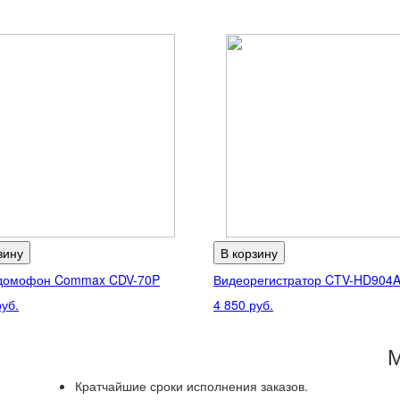
зину
В корзину
домофон Commax CDV-70P
Видеорегистратор CTV-HD904A 
руб.
4 850 руб.
М
Кратчайшие
сроки исполнения заказов.