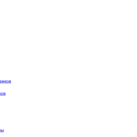
амков
ков
ры